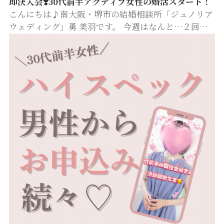
即決入会❣️30代前半アクティブ女性の婚活スタート！
こんにちは♪南大阪・堺市の結婚相談所「ジュノリア
ウェディング」勇 美羽です。 今週はなんと…２回目
の撮影同行です✨ 前回に続き、今回も30代前半の素敵
な女性でした。 初めてお会いした瞬間から、礼儀正し
く、爽やかな笑顔で挨…