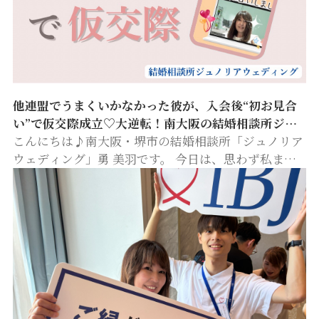
他連盟でうまくいかなかった彼が、入会後“初お見合
い”で仮交際成立♡大逆転！南大阪の結婚相談所ジュ
ノリアウェディングが導いた2つの鍵🔑
こんにちは♪南大阪・堺市の結婚相談所「ジュノリア
ウェディング」勇 美羽です。 今日は、思わず私まで
嬉しくなった出来事をご紹介します✨ 先日、他連盟か
ら当相談所へ移って来られた男性会員さんが、 ジュノ
リアウェディングに入会…