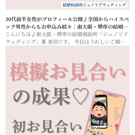
30代前半女性がプロフィール公開♪全国からハイスペ
ック男性からもお申込み続々｜南大阪・堺市の結婚相
談所ジュノリアウェディング
こんにちは♪南大阪・堺市の結婚相談所「ジュノリア
ウェディング」勇 美羽です。 今日はうれしいご報告
です♡ 先日、30代前半のとっても素敵な女性会員さ
んのプロフィールが公開となりました。 彼女は、美味
しいものが大好きで、休…