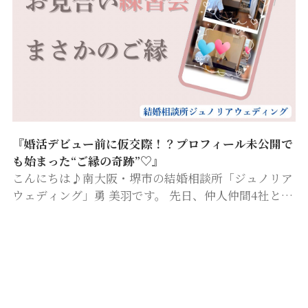
『婚活デビュー前に仮交際！？プロフィール未公開で
も始まった“ご縁の奇跡”♡』
こんにちは♪南大阪・堺市の結婚相談所「ジュノリア
ウェディング」勇 美羽です。 先日、仲人仲間4社と合
同で「お見合い練習会」を開催しました🌷 この練習会
は、飲み物のオーダーや笑顔の見せ方、会話の流れな
ど、本番を想定した実践…