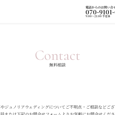
電話からのお問い合
070-9101
9:00～21:00 不定休
C
o
n
t
a
c
t
無
料
相
談
容やジュノリアウェディングについてご不明点・ご相談などござ
電話または下記のお問合せフォームよりお気軽にお問合せくださ