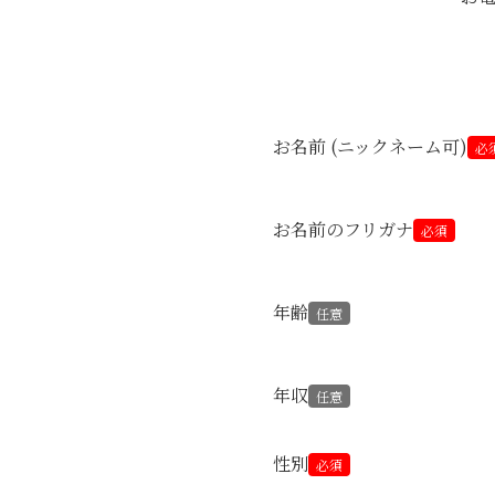
お名前 (ニックネーム可)
必
お名前のフリガナ
必須
年齢
任意
年収
任意
性別
必須