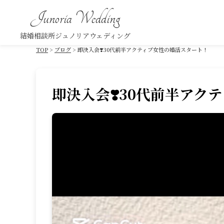
Junoria Wedding
結婚相談所ジュノリアウェディング
TOP
ブログ
即決入会❣️30代前半アクティブ女性の婚活スタート！
即決入会❣️30代前半アク