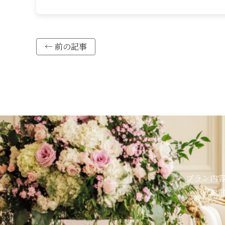
← 前の記事
プラン内
お