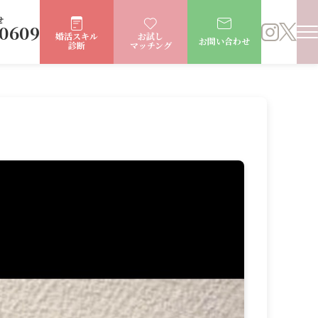
せ
-0609
婚活スキル
お試し
お問い合わせ
診断
マッチング